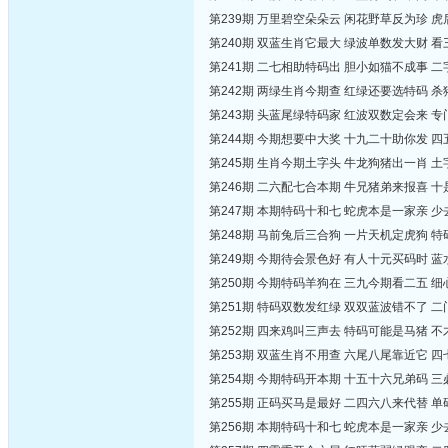
第239期 万里碧空朵朵云 闲花野草反为珍 
第240期 双蓝生肖它最大 绿波单数发大财 
第241期 二七相助特码出 胆小如猫不成事 
第242期 两绿生肖今期查 红绿还要选特码 
第243期 头蓝尾绿特码家 红波双数定会来 
第244期 今期想要中大奖 十九二十助你发 
第245期 生肖今期土字头 牛龙狗猪出一肖 
第246期 二六配七合本期 牛兄猪弟来报喜 
第247期 本期特码十和七 蛇虎本是一家亲 
第248期 马前兔后三合狗 一片天机定虎狗 
第249期 今期待会景色好 有人十元买码时 
第250期 今期特码羊狗在 三九今期看二五 
第251期 特码双数发红绿 双双蓝波错不了 
第252期 四来鸡叫三声去 特码可能是马猪 
第253期 双蓝生肖不用查 六尾八尾靠近它 
第254期 今期特码开本期 十五十六兄弟码 
第255期 正码买马是最好 二四六八来代替 
第256期 本期特码十和七 蛇虎本是一家亲 