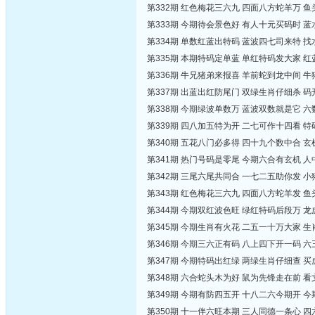
第332期 红色梅花三六九 四面八方蛇羊万 
第333期 今期待会景色好 有人十元买码时 
第334期 单数红蓝出特码 蓝波四七司来特 
第335期 本期特码定单蓝 单红特码发大家 
第336期 牛兄猪弟来报喜 羊前蛇到龙中间 
第337期 出蓝出红防尾门 双绿生肖仔细杀 
第338期 今期绿波单数万 蓝波双数就是它 
第339期 四八加五特为开 二七可作十四看 
第340期 五花八门必多得 四十九个数中合 
第341期 热门号码是零尾 今期六合有玄机 
第342期 三尾六尾共同合 一七二五助你发 
第343期 红色梅花三六九 四面八方蛇羊发 
第344期 今期双红波色旺 绿红特码后段万 
第345期 今期生肖有火花 二五一十万大家 
第346期 今期三六正有码 八上四下开一码 
第347期 今期特码出红绿 两绿生肖仔细查 
第348期 六合蛇头木为好 鼠为先锋走在前 
第349期 今期有防四五开 十八二六今期开 
第350期 十一伴六旺本期 三人同德一条心 