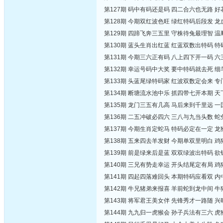
第127期 码中有码还是码 四二合六也无路 
第128期 今期双红波色旺 绿红特码后段发 
第129期 四蹄飞奔三五里 守株待兔最理智 
第130期 蓝头生肖出红蓝 红蓝双数出特码 
第131期 今期三六正有码 八上四下开一码 
第132期 幸运号码中大奖 要中特码就去死 
第133期 头蓝尾绿特码家 红波双数定会来 
第134期 断塘流水池中乐 抓四带七开本期 
第135期 龙门三五有几高 马后来到千里远 
第136期 二五冲破必四六 三八与九当头数 
第137期 今期生肖定蛇马 特码必定在一定 
第138期 五来四去羊发财 今期单双里明白 
第139期 前是绿来后是蓝 双双绿波出特码 
第140期 三兄有势走幸运 开头结尾定有局 
第141期 四起四落难回头 本期特码应看双 
第142期 牛兄猪弟来报喜 羊前蛇到龙中间 
第143期 将军君王美女伴 先锋秀才一路随 
第144期 九九归一虎猴会 孙子兵法有三六 