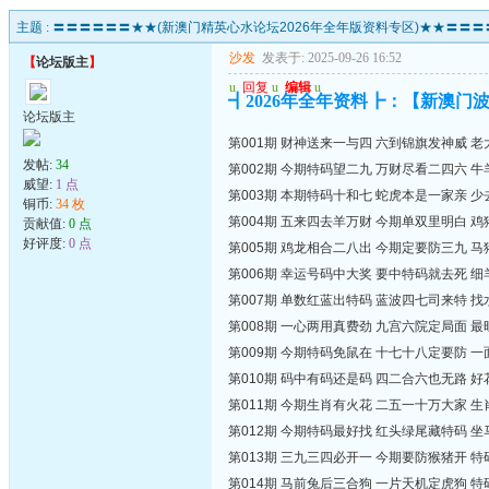
主题 :
〓〓〓〓〓〓★★(新澳门精英心水论坛2026年全年版资料专区)★★〓〓〓
沙发
发表于: 2025-09-26 16:52
【
论坛版主
】
u
回复
u
编辑
u
┫2026年全年资料┣：【新澳门波
论坛版主
第001期 财神送来一与四 六到锦旗发神威 
发帖:
34
第002期 今期特码望二九 万财尽看二四六 
威望:
1 点
第003期 本期特码十和七 蛇虎本是一家亲 
铜币:
34 枚
第004期 五来四去羊万财 今期单双里明白 
贡献值:
0 点
好评度:
0 点
第005期 鸡龙相合二八出 今期定要防三九 
第006期 幸运号码中大奖 要中特码就去死 
第007期 单数红蓝出特码 蓝波四七司来特 
第008期 一心两用真费劲 九宫六院定局面 
第009期 今期特码免鼠在 十七十八定要防 
第010期 码中有码还是码 四二合六也无路 
第011期 今期生肖有火花 二五一十万大家 
第012期 今期特码最好找 红头绿尾藏特码 
第013期 三九三四必开一 今期要防猴猪开 
第014期 马前兔后三合狗 一片天机定虎狗 