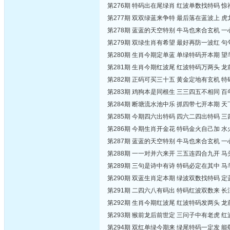
第276期 特码出在尾绿肖 红波单数找特码 
第277期 双双绿蓝来争特 最后落在蓝波上 
第278期 蓝蓝的天空特别 牛马也来合玄机 
第279期 双绿生肖有希望 最好再防一波红 
第280期 生肖今期定单蓝 单绿特码开本期 
第281期 生肖今期红波尾 红波特码万两头 
第282期 正码可买三十五 黄金定地有玄机 
第283期 鸡狗本是同根生 三三四五不相同 
第284期 断塘流水池中乐 抓四带七开本期 
第285期 今期四六出特码 四六二四出特码 
第286期 今期生肖开金花 特码金火自己加 
第287期 蓝蓝的天空特别 牛马也来合玄机 
第288期 一一对并六来开 三五连四合九开 
第289期 三句是诗中有诗 特码必定在其中 
第290期 双蓝生肖定本期 绿波双数找特码 
第291期 二四六八有码出 特码红波双数来 
第292期 生肖今期红波尾 红波特码发两头 
第293期 猴前龙后前世定 三问子中有老虎 
第294期 双红单绿今期来 绿尾特码一定发 