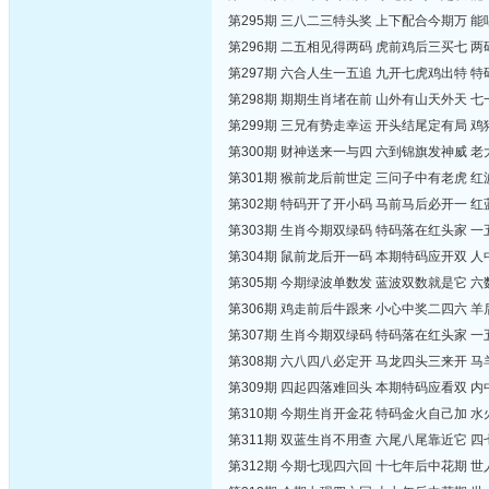
第295期 三八二三特头奖 上下配合今期万 
第296期 二五相见得两码 虎前鸡后三买七 
第297期 六合人生一五追 九开七虎鸡出特 
第298期 期期生肖堵在前 山外有山天外天 
第299期 三兄有势走幸运 开头结尾定有局 
第300期 财神送来一与四 六到锦旗发神威 
第301期 猴前龙后前世定 三问子中有老虎 
第302期 特码开了开小码 马前马后必开一 
第303期 生肖今期双绿码 特码落在红头家 
第304期 鼠前龙后开一码 本期特码应开双 
第305期 今期绿波单数发 蓝波双数就是它 
第306期 鸡走前后牛跟来 小心中奖二四六 
第307期 生肖今期双绿码 特码落在红头家 
第308期 六八四八必定开 马龙四头三来开 
第309期 四起四落难回头 本期特码应看双 
第310期 今期生肖开金花 特码金火自己加 
第311期 双蓝生肖不用查 六尾八尾靠近它 
第312期 今期七现四六回 十七年后中花期 