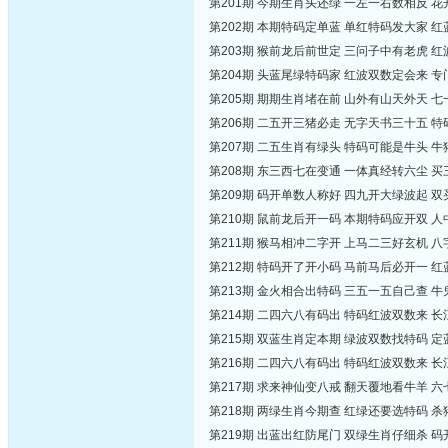
第201期 今期生肖头还绿 一左一右数相反 
第202期 本期特码定单蓝 单红特码发大家 
第203期 猴前龙后前世定 三问子中有老虎 
第204期 头蓝尾绿特码家 红波双数定会来 
第205期 期期生肖堵在前 山外有山天外天 
第206期 二五开三猪必走 无字天书三十五 
第207期 二五生肖有绿头 特码可能是牛头 
第208期 东三西七在变通 一体真经转六尘 
第209期 码开单数人称好 四九开大绿波起 
第210期 鼠前龙后开一码 本期特码应开双 
第211期 猴马相冲二字开 上马二三好玄机 
第212期 特码开了开小码 马前马后必开一 
第213期 金火相合出特码 三五一五自己查 
第214期 二四六八有码出 特码红波双数来 
第215期 双蓝生肖定本期 绿波双数找特码 
第216期 二四六八有码出 特码红波双数来 
第217期 求来神仙变八戒 翻天覆地看牛羊 
第218期 两绿生肖今期查 红绿还要选特码 
第219期 出蓝出红防尾门 双绿生肖仔细杀 