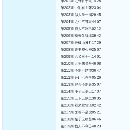
第201期 之计在于黄14 25
第202期 中彩有主张23 04
第203期 似人圣一指29 45
第204期 之仁不可取44 07
第205期 损人不利己02 12
第206期 断来又续续39 42
第207期 云破山推月17 29
第208期 走要费心神25 07
第209期 六又三十七14 01
第210期 五里来参拜46 08
第211期 今期可结盟36 47
第212期 开门七件事05 26
第213期 好合今期开35 07
第214期 小子三更出17 37
第215期 三下五除二30 35
第216期 看来此较淡02 42
第217期 之尊不是虎05 21
第218期 婊子无根苗06 46
第219期 损人不利己48 23