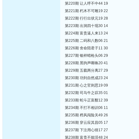
第220期 让人呼不中44 19
第221期 朽木不可雕19 22
第222期 行行出状元19 28
第223期 出洞四十现30 14
第224期 富贵逼人来13 24
第225期 二码和八数06 21
第226期 舍命陪君子11 30
第227期 银样蜡枪头06 29
第228期 黑驹声嘶唤20 41
第229期 五载两分离27 29
第230期 功到自然成23 24
第231期 心之官则思19 09
第232期 司马牛之叹35 01
第233期 蛇斗正富酣12 39
第234期 不打不相识06 11
第235期 栉风闯险关49 26
第236期 穿云应其昌05 17
第237期 下注用心猜17 27
第238期 富贵不能淫48 24