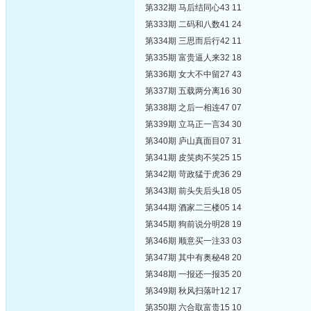
第332期 马后结同心43 11
第333期 二码和八数41 24
第334期 三思而后行42 11
第335期 富贵逼人来32 18
第336期 女大不中留27 43
第337期 五载两分离16 30
第338期 之后一相连47 07
第339期 立马正一言34 30
第340期 庐山真面目07 31
第341期 皮笑肉不笑25 15
第342期 苛政猛于虎36 29
第343期 前头失后头18 05
第344期 酒家二三楼05 14
第345期 狗前说分明28 19
第346期 顺意买一注33 03
第347期 其中有奥秘48 20
第348期 一报还一报35 20
第349期 秋风扫落叶12 17
第350期 六合取富贵15 10