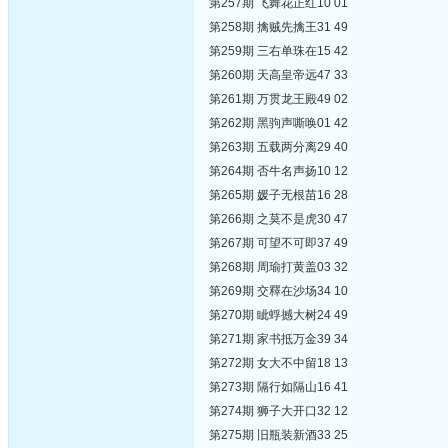
第257期 飞舞花正红10 01
第258期 擒贼先擒王31 49
第259期 三右单珠在15 42
第260期 天高皇帝远47 33
第261期 万贯龙王殿49 02
第262期 黑驹声嘶唤01 42
第263期 五载两分离29 40
第264期 否牛名声扬10 12
第265期 媛子无根苗16 28
第266期 之莫不是虎30 47
第267期 可望不可即37 49
第268期 周瑜打黄盖03 32
第269期 交釋在沙场34 10
第270期 眦蜉撼大树24 49
第271期 家书抵万金39 34
第272期 女大不中留18 13
第273期 隔行如隔山16 41
第274期 狮子大开口32 12
第275期 旧瓶装新酒33 25