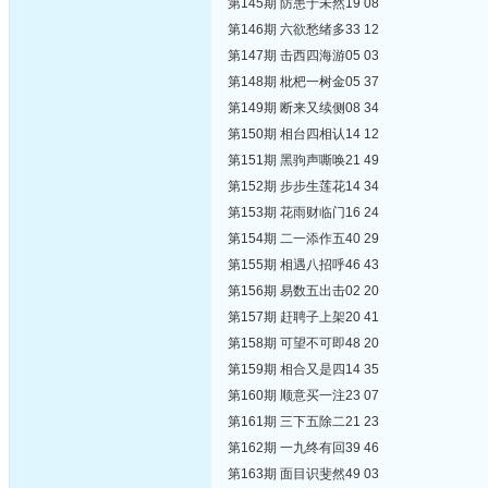
第145期 防患于未然19 08
第146期 六欲愁绪多33 12
第147期 击西四海游05 03
第148期 枇杷一树金05 37
第149期 断来又续侧08 34
第150期 相台四相认14 12
第151期 黑驹声嘶唤21 49
第152期 步步生莲花14 34
第153期 花雨财临门16 24
第154期 二一添作五40 29
第155期 相遇八招呼46 43
第156期 易数五出击02 20
第157期 赶聘子上架20 41
第158期 可望不可即48 20
第159期 相合又是四14 35
第160期 顺意买一注23 07
第161期 三下五除二21 23
第162期 一九终有回39 46
第163期 面目识斐然49 03