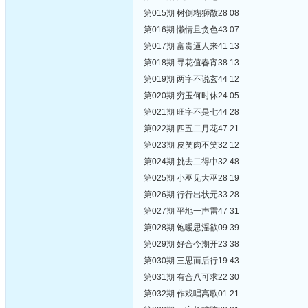
第015期 树倒糊獅散28 08
第016期 懒情且贪色43 07
第017期 富贵逼人来41 13
第018期 寻花值春宵38 13
第019期 两字不说玄44 12
第020期 穷玉何时休24 05
第021期 旺字不是七44 28
第022期 四五二月花47 21
第023期 皮笑肉不笑32 12
第024期 挑去二得中32 48
第025期 小巫见大巫28 19
第026期 行行出状元33 28
第027期 平地一声雷47 31
第028期 饱暖思淫欲09 39
第029期 好合今期开23 38
第030期 三思而后行19 43
第031期 有合八可求22 30
第032期 作戏唱高歌01 21