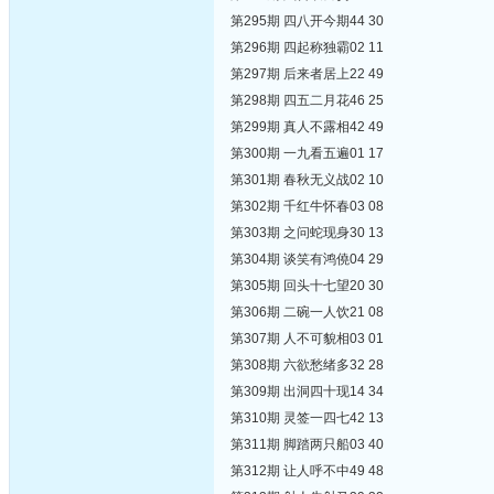
第295期 四八开今期44 30
第296期 四起称独霸02 11
第297期 后来者居上22 49
第298期 四五二月花46 25
第299期 真人不露相42 49
第300期 一九看五遍01 17
第301期 春秋无义战02 10
第302期 千红牛怀春03 08
第303期 之问蛇现身30 13
第304期 谈笑有鸿僥04 29
第305期 回头十七望20 30
第306期 二碗一人饮21 08
第307期 人不可貌相03 01
第308期 六欲愁绪多32 28
第309期 出洞四十现14 34
第310期 灵签一四七42 13
第311期 脚踏两只船03 40
第312期 让人呼不中49 48