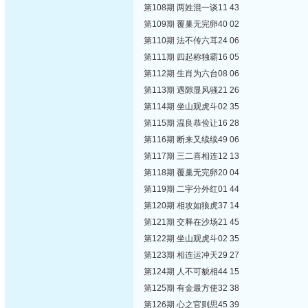
第108期 两姓混一谈11 43
第109期 覆巢无完卵40 02
第110期 法不传六耳24 06
第111期 四起称独霸16 05
第112期 生肖为六台08 06
第113期 遇隙显风骚21 26
第114期 坐山观虎斗02 35
第115期 温良恭俭让16 28
第116期 断来又续续49 06
第117期 三二喜相连12 13
第118期 覆巢无完卵20 04
第119期 二宇分外红01 44
第120期 相攻如狼虎37 14
第121期 交释在沙场21 45
第122期 坐山观虎斗02 35
第123期 相连运冲天29 27
第124期 人不可貌相44 15
第125期 有金最方使32 38
第126期 心之官则思45 39