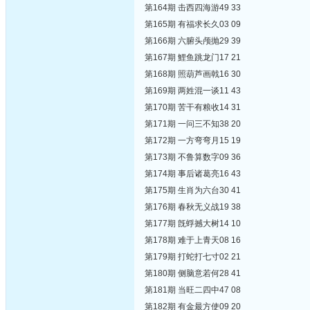
第164期 击西四海游49 33
第165期 有福求长久03 09
第166期 六腑头颅抛29 39
第167期 鯉鱼跳龙门17 21
第168期 照葫芦画戟16 30
第169期 两姓混一谈11 43
第170期 苦干有粮收14 31
第171期 一问三不知38 20
第172期 一方弯弯月15 19
第173期 不鲁算数字09 36
第174期 事后诸葛亮16 43
第175期 生肖为六台30 41
第176期 春秋无义战19 38
第177期 旣蜉撼大树14 10
第178期 难于上青天08 16
第179期 打蛇打七寸02 21
第180期 侧脑意若何28 41
第181期 当旺二四中47 08
第182期 有金最方使09 20