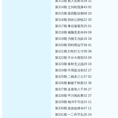
第313期 射人先射马39 32
第314期 之问蛇现身43 02
第315期 搭四配佳期08 20
第316期 四伏心胆惊22 35
第317期 事后诸葛亮25 01
第318期 侧脑意若何49 09
第319期 为猪又当奴16 18
第320期 同时两边守38 41
第321期 打蛇打七寸09 38
第322期 不分今期至03 09
第323期 春秋无义战28 16
第324期 不用提当初32 27
第325期 二桃杀三士37 02
第326期 解破千秋夜22 36
第327期 走巷有八千36 27
第328期 平川闻此事32 37
第329期 相冲不可信15 11
第330期 急急如律令07 11
第331期 一二作字头20 24