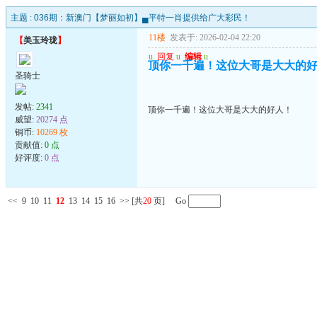
主题 :
036期：新澳门【梦丽如初】▄平特一肖提供给广大彩民！
11楼
发表于: 2026-02-04 22:20
【
美玉玲珑
】
u
回复
u
编辑
u
顶你一千遍！这位大哥是大大的
圣骑士
发帖:
2341
顶你一千遍！这位大哥是大大的好人！
威望:
20274 点
铜币:
10269 枚
贡献值:
0 点
好评度:
0 点
<<
9
10
11
12
13
14
15
16
>>
[共
20
页] Go