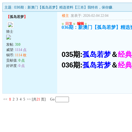
主题 :
036期：新澳门【孤岛若梦】精选资料【三肖】我特肖，保你赚.
楼主
发表于: 2026-02-04 22:04
【
孤岛若梦
】
u
回复
u
编辑
u
036期：新澳门【孤岛若梦】精选
骑士
发帖:
310
威望:
1114 点
035期:
孤岛若梦
＆
经典
铜币:
1114 枚
贡献值:
0 点
036期:
孤岛若梦
＆
经典
好评度:
0 点
<<
1
2
3
4
5
>>
[共
21
页] Go