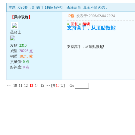
主题 :
036期：新澳门【独家解密】=杀庄两肖=真金不怕火炼，
12楼
发表于: 2026-02-04 22:24
【
风中玫瑰
】
u
回复
u
编辑
u
支持高手，从顶贴做起!
圣骑士
发帖:
2316
支持高手，从顶贴做起!
威望:
20226 点
铜币:
10245 枚
贡献值:
0 点
好评度:
0 点
<<
10
11
12
13
14
15
>>
[共
15
页] Go