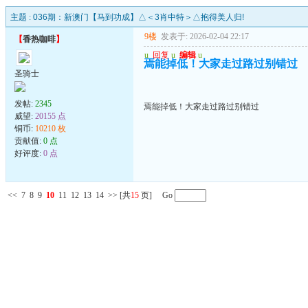
主题 :
036期：新澳门【马到功成】△＜3肖中特＞△抱得美人归!
9楼
发表于: 2026-02-04 22:17
【
香热咖啡
】
u
回复
u
编辑
u
焉能掉低！大家走过路过别错过
圣骑士
发帖:
2345
焉能掉低！大家走过路过别错过
威望:
20155 点
铜币:
10210 枚
贡献值:
0 点
好评度:
0 点
<<
7
8
9
10
11
12
13
14
>>
[共
15
页] Go