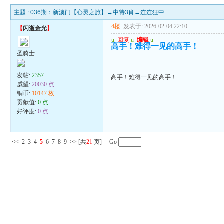
主题 :
036期：新澳门【心灵之旅】→中特3肖→连连狂中.
4楼
发表于: 2026-02-04 22:10
【
闪逝金光
】
u
回复
u
编辑
u
高手！难得一见的高手！
圣骑士
发帖:
2357
高手！难得一见的高手！
威望:
20030 点
铜币:
10147 枚
贡献值:
0 点
好评度:
0 点
<<
2
3
4
5
6
7
8
9
>>
[共
21
页] Go