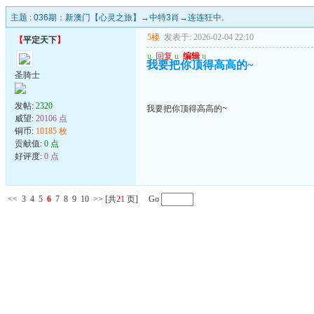
主题 :
036期：新澳门【心灵之旅】→中特3肖→连连狂中.
5楼
发表于: 2026-02-04 22:10
【
平定天下
】
u
回复
u
编辑
u
我要把你顶得高高的~
圣骑士
发帖:
2320
我要把你顶得高高的~
威望:
20106 点
铜币:
10185 枚
贡献值:
0 点
好评度:
0 点
<<
3
4
5
6
7
8
9
10
>>
[共
21
页] Go