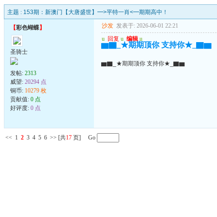
主题 :
153期：新澳门【大唐盛世】━>平特一肖<━期期高中！
沙发
发表于: 2026-06-01 22:21
【
彩色蝴蝶
】
u
回复
u
编辑
u
▆▇_★期期顶你 支持你★_▇▆
圣骑士
▆▇_★期期顶你 支持你★_▇▆
发帖:
2313
威望:
20294 点
铜币:
10279 枚
贡献值:
0 点
好评度:
0 点
<<
1
2
3
4
5
6
>>
[共
17
页] Go