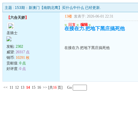
主题 :
153期：新澳门【南鹞北鹰】买什么中什么 已经更新.
13楼
发表于: 2026-06-01 22:31
【
六合天娇
】
u
回复
u
编辑
u
在接在力.把地下黑庄搞死他
圣骑士
发帖:
2302
在接在力.把地下黑庄搞死他
威望:
20317 点
铜币:
10291 枚
贡献值:
0 点
好评度:
0 点
<<
11
12
13
14
15
16
>>
[共
16
页] Go