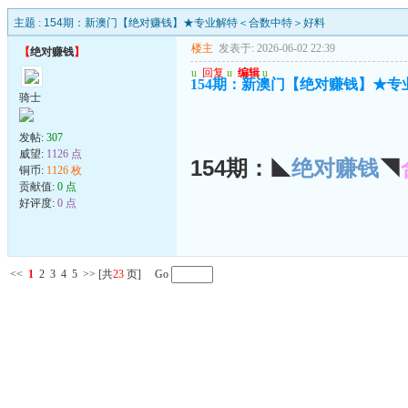
主题 :
154期：新澳门【绝对赚钱】★专业解特＜合数中特＞好料
楼主
发表于: 2026-06-02 22:39
【
绝对赚钱
】
u
回复
u
编辑
u
154期：新澳门【绝对赚钱】★
骑士
发帖:
307
威望:
1126 点
154期：◣
绝对赚钱
◥
铜币:
1126 枚
贡献值:
0 点
好评度:
0 点
<<
1
2
3
4
5
>>
[共
23
页] Go