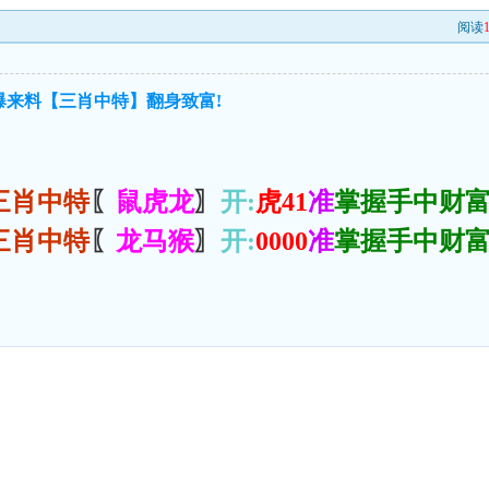
阅读
爆来料【三肖中特】翻身致富!
三肖中特
〖
鼠虎龙
〗
开:
虎41
准
掌握手中财
三肖中特
〖
龙马猴
〗
开:
0000
准
掌握手中财