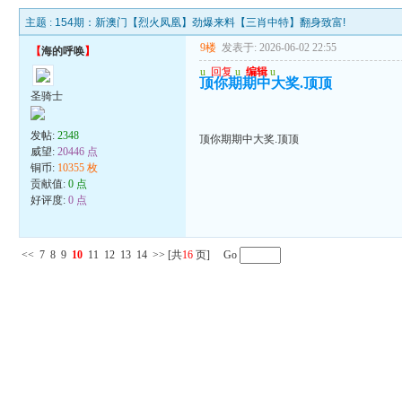
主题 :
154期：新澳门【烈火凤凰】劲爆来料【三肖中特】翻身致富!
9楼
发表于: 2026-06-02 22:55
【
海的呼唤
】
u
回复
u
编辑
u
顶你期期中大奖.顶顶
圣骑士
发帖:
2348
顶你期期中大奖.顶顶
威望:
20446 点
铜币:
10355 枚
贡献值:
0 点
好评度:
0 点
<<
7
8
9
10
11
12
13
14
>>
[共
16
页] Go