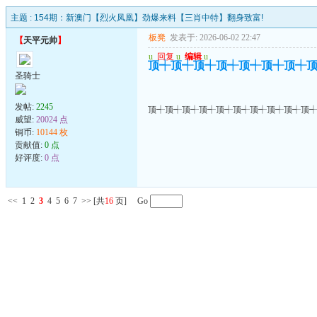
主题 :
154期：新澳门【烈火凤凰】劲爆来料【三肖中特】翻身致富!
板凳
发表于: 2026-06-02 22:47
【
天平元帅
】
u
回复
u
编辑
u
顶┽顶┽顶┽顶┽顶┽顶┽顶┽
圣骑士
发帖:
2245
顶┽顶┽顶┽顶┽顶┽顶┽顶┽顶┽顶┽顶
威望:
20024 点
铜币:
10144 枚
贡献值:
0 点
好评度:
0 点
<<
1
2
3
4
5
6
7
>>
[共
16
页] Go