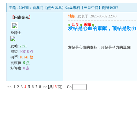
主题 :
154期：新澳门【烈火凤凰】劲爆来料【三肖中特】翻身致富!
地板
发表于: 2026-06-02 22:48
【
闪逝金光
】
u
回复
u
编辑
u
发帖是心血的奉献，顶帖是动力
圣骑士
发帖:
2351
发帖是心血的奉献，顶帖是动力的源泉!
威望:
20018 点
铜币:
10141 枚
贡献值:
0 点
好评度:
0 点
<<
1
2
3
4
5
6
7
8
>>
[共
16
页] Go