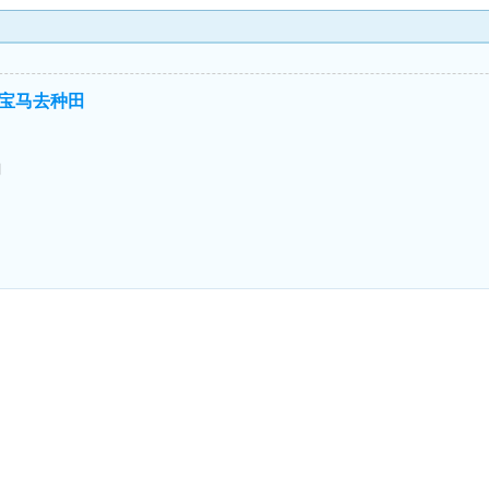
宝马去种田
田