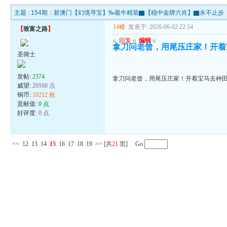
主题 :
154期：新澳门【幻境寻宝】‰最牛精装▇【稳中金牌六肖】▇永不止步
14楼
发表于: 2026-06-02 22:54
【
致富之路
】
u
回复
u
编辑
u
拿刀问老曾，用尾压庄家！开着
圣骑士
发帖:
2374
拿刀问老曾，用尾压庄家！开着宝马去种
威望:
20160 点
铜币:
10212 枚
贡献值:
0 点
好评度:
0 点
<<
12
13
14
15
16
17
18
19
>>
[共
21
页] Go