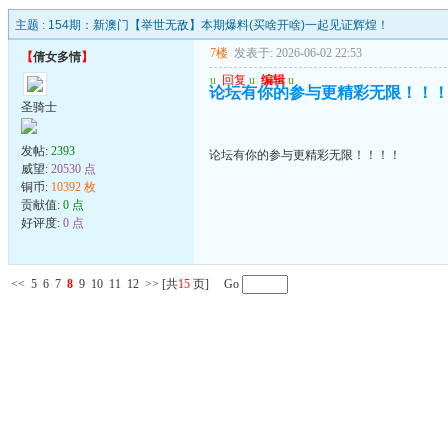
主题 :
154期：新澳门【举世无敌】本期爆料(买啥开啥)一起见证辉煌！
7楼
发表于: 2026-06-02 22:53
【
倩女多情
】
u
回复
u
编辑
u
论坛有你的参与更精彩无限！！
圣骑士
发帖:
2393
论坛有你的参与更精彩无限！！！！
威望:
20530 点
铜币:
10392 枚
贡献值:
0 点
好评度:
0 点
<<
5
6
7
8
9
10
11
12
>>
[共
15
页] Go