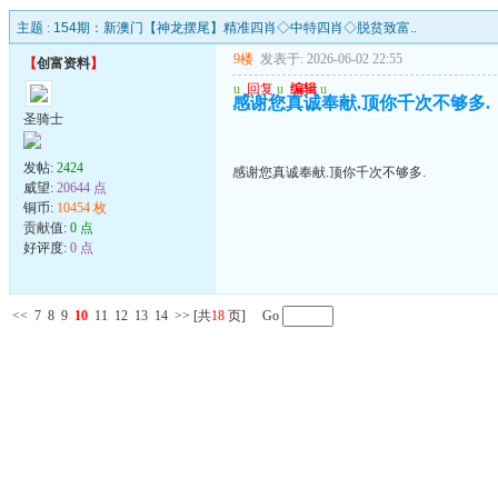
主题 :
154期：新澳门【神龙摆尾】精准四肖◇中特四肖◇脱贫致富..
9楼
发表于: 2026-06-02 22:55
【
创富资料
】
u
回复
u
编辑
u
感谢您真诚奉献.顶你千次不够多.
圣骑士
发帖:
2424
感谢您真诚奉献.顶你千次不够多.
威望:
20644 点
铜币:
10454 枚
贡献值:
0 点
好评度:
0 点
<<
7
8
9
10
11
12
13
14
>>
[共
18
页] Go