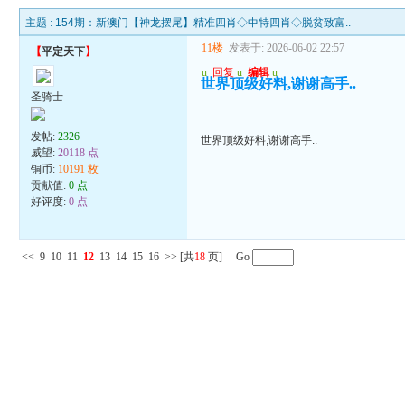
主题 :
154期：新澳门【神龙摆尾】精准四肖◇中特四肖◇脱贫致富..
11楼
发表于: 2026-06-02 22:57
【
平定天下
】
u
回复
u
编辑
u
世界顶级好料,谢谢高手..
圣骑士
发帖:
2326
世界顶级好料,谢谢高手..
威望:
20118 点
铜币:
10191 枚
贡献值:
0 点
好评度:
0 点
<<
9
10
11
12
13
14
15
16
>>
[共
18
页] Go