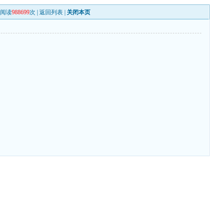
阅读
988699
次 |
返回列表
|
关闭本页