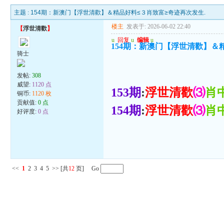
主题 :
154期：新澳门【浮世清歡】＆精品好料≤３肖致富≥奇迹再次发生.
楼主
发表于: 2026-06-02 22:40
【
浮世清歡
】
u
回复
u
编辑
u
154期：新澳门【浮世清歡】＆
骑士
发帖:
308
威望:
1120 点
153期
:
浮世清歡
⑶
肖
铜币:
1120 枚
贡献值:
0 点
154期
:
浮世清歡
⑶
肖
好评度:
0 点
<<
1
2
3
4
5
>>
[共
12
页] Go