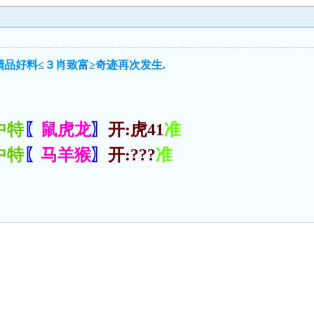
精品好料≤３肖致富≥奇迹再次发生.
中特
〖
鼠虎龙
〗
开:虎41
准
中特
〖
马羊猴
〗
开:???
准