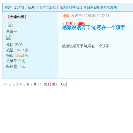
主题 :
154期：新澳门【浮世清歡】＆精品好料≤３肖致富≥奇迹再次发生.
地板
发表于: 2026-06-02 22:51
【
火爆作者
】
u
回复
u
编辑
u
感激说话万千句,尽在一个顶字
圣骑士
发帖:
2306
感激说话万千句,尽在一个顶字
威望:
19782 点
铜币:
10023 枚
贡献值:
0 点
好评度:
0 点
<<
1
2
3
4
5
6
7
8
>>
[共
12
页] Go