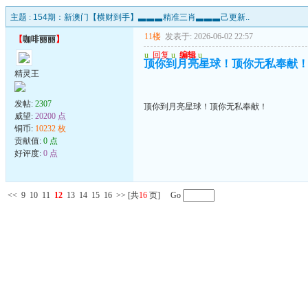
主题 :
154期：新澳门【横财到手】▃▃▃精准三肖▃▃▃己更新..
11楼
发表于: 2026-06-02 22:57
【
咖啡丽丽
】
u
回复
u
编辑
u
顶你到月亮星球！顶你无私奉献
精灵王
发帖:
2307
顶你到月亮星球！顶你无私奉献！
威望:
20200 点
铜币:
10232 枚
贡献值:
0 点
好评度:
0 点
<<
9
10
11
12
13
14
15
16
>>
[共
16
页] Go