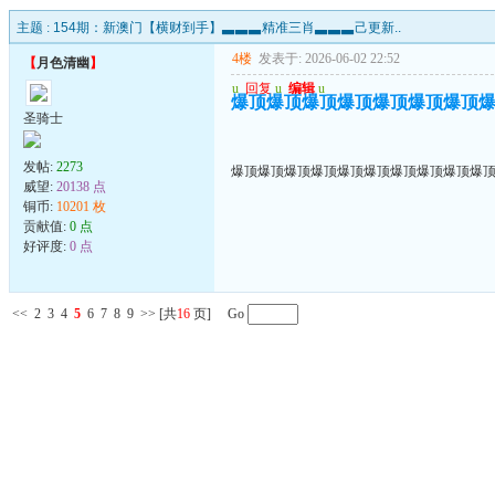
主题 :
154期：新澳门【横财到手】▃▃▃精准三肖▃▃▃己更新..
4楼
发表于: 2026-06-02 22:52
【
月色清幽
】
u
回复
u
编辑
u
爆顶爆顶爆顶爆顶爆顶爆顶爆顶
圣骑士
发帖:
2273
爆顶爆顶爆顶爆顶爆顶爆顶爆顶爆顶爆顶爆
威望:
20138 点
铜币:
10201 枚
贡献值:
0 点
好评度:
0 点
<<
2
3
4
5
6
7
8
9
>>
[共
16
页] Go