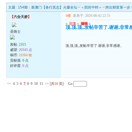
主题 :
154期：新澳门【各行其志】火爆全坛︶＜四肖中特＞︶跨出财富第一步
6楼
发表于: 2026-06-02 22:51
【
六合天娇
】
u
回复
u
编辑
u
顶,顶,顶,,发帖辛苦了.谢谢,非
圣骑士
发帖:
2315
顶,顶,顶,,发帖辛苦了.谢谢,非常感谢。
威望:
20343 点
铜币:
10304 枚
贡献值:
0 点
好评度:
0 点
<<
4
5
6
7
8
9
10
11
>>
[共
16
页] Go