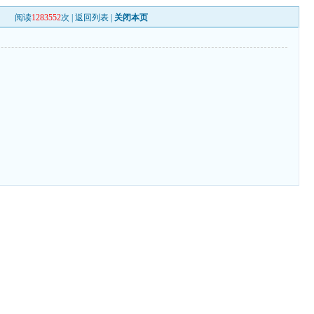
阅读
1283552
次 |
返回列表
|
关闭本页