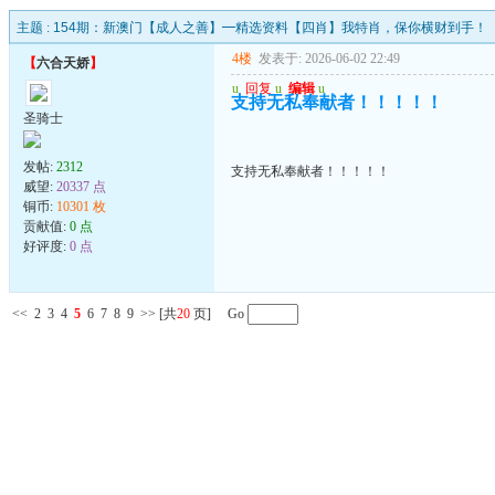
主题 :
154期：新澳门【成人之善】━精选资料【四肖】我特肖，保你横财到手！
4楼
发表于: 2026-06-02 22:49
【
六合天娇
】
u
回复
u
编辑
u
支持无私奉献者！！！！！
圣骑士
发帖:
2312
支持无私奉献者！！！！！
威望:
20337 点
铜币:
10301 枚
贡献值:
0 点
好评度:
0 点
<<
2
3
4
5
6
7
8
9
>>
[共
20
页] Go