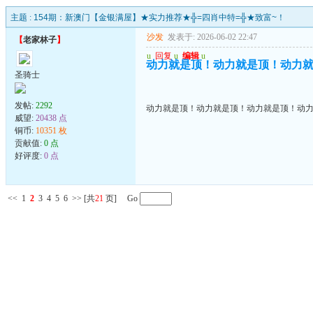
主题 :
154期：新澳门【金银满屋】★实力推荐★╬=四肖中特=╬★致富~！
沙发
发表于: 2026-06-02 22:47
【
老家林子
】
u
回复
u
编辑
u
动力就是顶！动力就是顶！动力
圣骑士
发帖:
2292
动力就是顶！动力就是顶！动力就是顶！动
威望:
20438 点
铜币:
10351 枚
贡献值:
0 点
好评度:
0 点
<<
1
2
3
4
5
6
>>
[共
21
页] Go