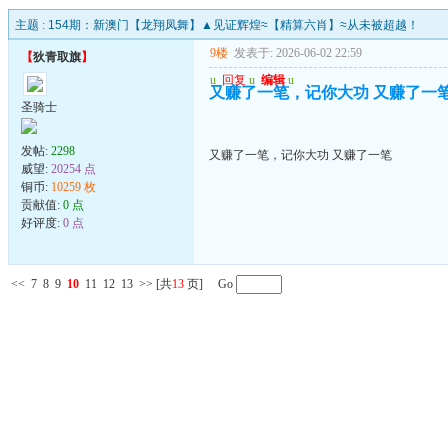
主题 :
154期：新澳门【龙翔凤舞】▲见证辉煌≈【精算六肖】≈从未被超越！
9楼
发表于: 2026-06-02 22:59
【
狄青取旗
】
u
回复
u
编辑
u
又赚了一笔，记你大功 又赚了一
圣骑士
发帖:
2298
又赚了一笔，记你大功 又赚了一笔
威望:
20254 点
铜币:
10259 枚
贡献值:
0 点
好评度:
0 点
<<
7
8
9
10
11
12
13
>>
[共
13
页] Go