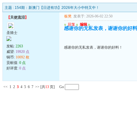
主题 :
154期：新澳门【日进有功】2026年大小中特又中！
板凳
发表于: 2026-06-02 22:50
【
天使流泪
】
u
回复
u
编辑
u
感谢你的无私发表，谢谢你的好
圣骑士
发帖:
2263
感谢你的无私发表，谢谢你的好料！
威望:
19920 点
铜币:
10092 枚
贡献值:
0 点
好评度:
0 点
<<
1
2
3
4
5
6
7
>>
[共
13
页] Go