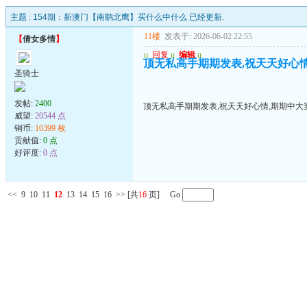
主题 :
154期：新澳门【南鹞北鹰】买什么中什么 已经更新.
11楼
发表于: 2026-06-02 22:55
【
倩女多情
】
u
回复
u
编辑
u
顶无私高手期期发表,祝天天好心情
圣骑士
发帖:
2400
顶无私高手期期发表,祝天天好心情,期期中大奖
威望:
20544 点
铜币:
10399 枚
贡献值:
0 点
好评度:
0 点
<<
9
10
11
12
13
14
15
16
>>
[共
16
页] Go