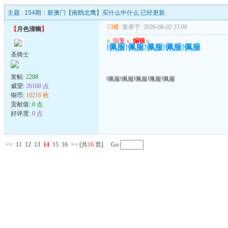
主题 :
154期：新澳门【南鹞北鹰】买什么中什么 已经更新.
13楼
发表于: 2026-06-02 23:00
【
月色清幽
】
u
回复
u
编辑
u
!佩服!佩服!佩服!佩服!佩服
圣骑士
发帖:
2288
!佩服!佩服!佩服!佩服!佩服
威望:
20168 点
铜币:
10216 枚
贡献值:
0 点
好评度:
0 点
<<
11
12
13
14
15
16
>>
[共
16
页] Go