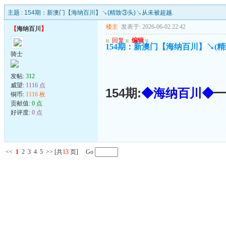
主题 :
154期：新澳门【海纳百川】↘(精致③头)↘从未被超越.
楼主
发表于: 2026-06-02 22:42
【
海纳百川
】
u
回复
u
编辑
u
154期：新澳门【海纳百川】↘(精
骑士
发帖:
312
威望:
1116 点
154期:
◆海纳百川◆
━
铜币:
1116 枚
贡献值:
0 点
好评度:
0 点
<<
1
2
3
4
5
>>
[共
13
页] Go