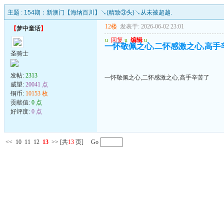
主题 :
154期：新澳门【海纳百川】↘(精致③头)↘从未被超越.
12楼
发表于: 2026-06-02 23:01
【
梦中童话
】
u
回复
u
编辑
u
一怀敬佩之心,二怀感激之心,高手
圣骑士
发帖:
2313
一怀敬佩之心,二怀感激之心,高手辛苦了
威望:
20041 点
铜币:
10153 枚
贡献值:
0 点
好评度:
0 点
<<
10
11
12
13
>>
[共
13
页] Go