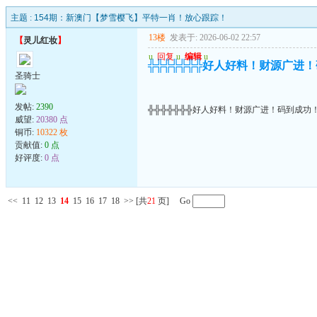
主题 :
154期：新澳门【梦雪樱飞】平特一肖！放心跟踪！
13楼
发表于: 2026-06-02 22:57
【
灵儿红妆
】
u
回复
u
编辑
u
╬╬╬╬╬╬╬好人好料！财源广进
圣骑士
发帖:
2390
╬╬╬╬╬╬╬好人好料！财源广进！码到成功
威望:
20380 点
铜币:
10322 枚
贡献值:
0 点
好评度:
0 点
<<
11
12
13
14
15
16
17
18
>>
[共
21
页] Go