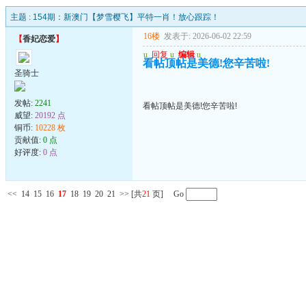
主题 :
154期：新澳门【梦雪樱飞】平特一肖！放心跟踪！
16楼
发表于: 2026-06-02 22:59
【
香妃恋爱
】
u
回复
u
编辑
u
看帖顶帖是美德!您辛苦啦!
圣骑士
发帖:
2241
看帖顶帖是美德!您辛苦啦!
威望:
20192 点
铜币:
10228 枚
贡献值:
0 点
好评度:
0 点
<<
14
15
16
17
18
19
20
21
>>
[共
21
页] Go