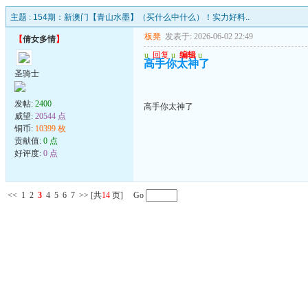
主题 :
154期：新澳门【青山水墨】（买什么中什么）！实力好料..
板凳
发表于: 2026-06-02 22:49
【
倩女多情
】
u
回复
u
编辑
u
高手你太神了
圣骑士
发帖:
2400
高手你太神了
威望:
20544 点
铜币:
10399 枚
贡献值:
0 点
好评度:
0 点
<<
1
2
3
4
5
6
7
>>
[共
14
页] Go