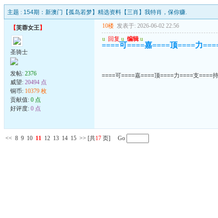
主题 :
154期：新澳门【孤岛若梦】精选资料【三肖】我特肖，保你赚.
10楼
发表于: 2026-06-02 22:56
【
芙蓉女王
】
u
回复
u
编辑
u
====可====嘉====顶====力===
圣骑士
发帖:
2376
====可====嘉====顶====力====支====持
威望:
20494 点
铜币:
10379 枚
贡献值:
0 点
好评度:
0 点
<<
8
9
10
11
12
13
14
15
>>
[共
17
页] Go