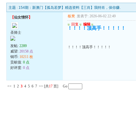
主题 :
154期：新澳门【孤岛若梦】精选资料【三肖】我特肖，保你赚.
板凳
发表于: 2026-06-02 22:49
【
仙女情怀
】
u
回复
u
编辑
u
！！！！顶高手！！！！！
圣骑士
发帖:
2289
！！！！顶高手！！！！！
威望:
20158 点
铜币:
10211 枚
贡献值:
0 点
好评度:
0 点
<<
1
2
3
4
5
6
7
>>
[共
17
页] Go