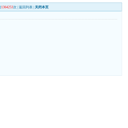
读
1364253
次 |
返回列表
|
关闭本页