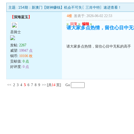
主题 :
154期：新澳门【财神赚钱】机会不可失〖三肖中特〗速进查看！
4楼
发表于: 2026-06-02 22:53
【
深海蓝玉
】
u
回复
u
编辑
u
请大家多点热情，留住心目中无
圣骑士
发帖:
2267
请大家多点热情，留住心目中无私的高手
威望:
19947 点
铜币:
10106 枚
贡献值:
0 点
好评度:
0 点
<<
2
3
4
5
6
7
8
9
>>
[共
14
页] Go