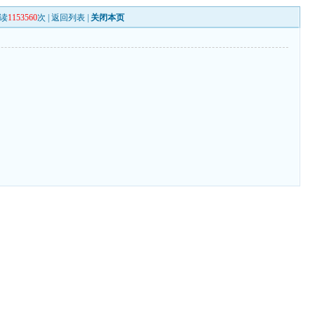
读
1153560
次 |
返回列表
|
关闭本页