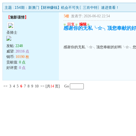
主题 :
154期：新澳门【财神赚钱】机会不可失〖三肖中特〗速进查看！
5楼
发表于: 2026-06-02 22:54
【
魅影谍情
】
u
回复
u
编辑
u
感谢你的无私╰☆╮顶您奉献的
圣骑士
发帖:
2248
感谢你的无私╰☆╮顶您奉献的好料╰☆╮
威望:
20116 点
铜币:
10190 枚
贡献值:
0 点
好评度:
0 点
<<
3
4
5
6
7
8
9
10
>>
[共
14
页] Go