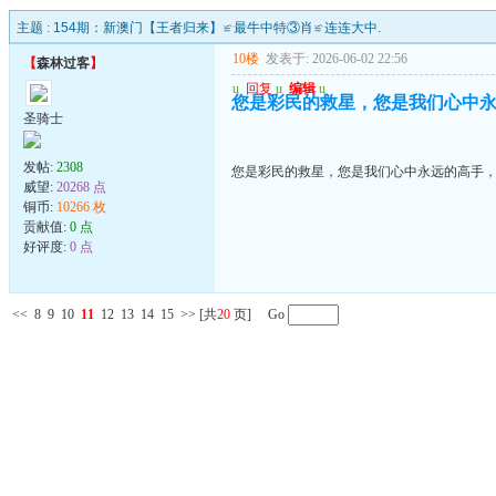
主题 :
154期：新澳门【王者归来】≌最牛中特③肖≌连连大中.
10楼
发表于: 2026-06-02 22:56
【
森林过客
】
u
回复
u
编辑
u
您是彩民的救星，您是我们心中
圣骑士
发帖:
2308
您是彩民的救星，您是我们心中永远的高手
威望:
20268 点
铜币:
10266 枚
贡献值:
0 点
好评度:
0 点
<<
8
9
10
11
12
13
14
15
>>
[共
20
页] Go