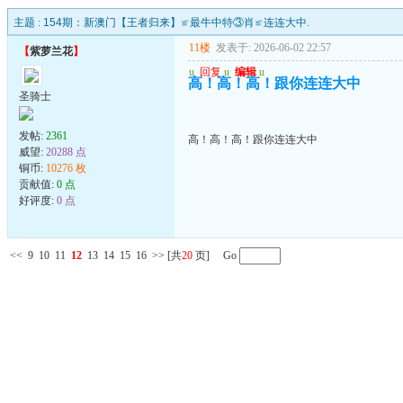
主题 :
154期：新澳门【王者归来】≌最牛中特③肖≌连连大中.
11楼
发表于: 2026-06-02 22:57
【
紫萝兰花
】
u
回复
u
编辑
u
高！高！高！跟你连连大中
圣骑士
发帖:
2361
高！高！高！跟你连连大中
威望:
20288 点
铜币:
10276 枚
贡献值:
0 点
好评度:
0 点
<<
9
10
11
12
13
14
15
16
>>
[共
20
页] Go