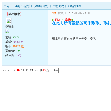
主题 :
154期：新澳门【锦绣前程】〖中特③肖〗≈精品推荐..
9楼
发表于: 2026-06-02 23:00
【
成功概念
】
u
回复
u
编辑
u
在此向所有发贴的高手致敬、敬礼
圣骑士
发帖:
2303
在此向所有发贴的高手致敬、敬礼!
威望:
20084 点
铜币:
10174 枚
贡献值:
0 点
好评度:
0 点
<<
7
8
9
10
11
12
13
>>
[共
13
页] Go