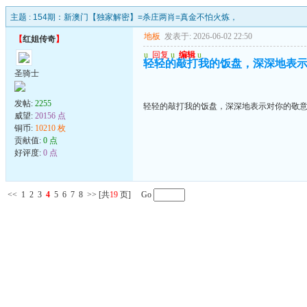
主题 :
154期：新澳门【独家解密】=杀庄两肖=真金不怕火炼，
地板
发表于: 2026-06-02 22:50
【
红姐传奇
】
u
回复
u
编辑
u
轻轻的敲打我的饭盘，深深地表
圣骑士
发帖:
2255
轻轻的敲打我的饭盘，深深地表示对你的敬
威望:
20156 点
铜币:
10210 枚
贡献值:
0 点
好评度:
0 点
<<
1
2
3
4
5
6
7
8
>>
[共
19
页] Go