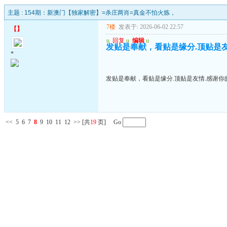
主题 :
154期：新澳门【独家解密】=杀庄两肖=真金不怕火炼，
7楼
发表于: 2026-06-02 22:57
【
】
u
回复
u
编辑
u
发贴是奉献，看贴是缘分.顶贴是友情
*
发贴是奉献，看贴是缘分.顶贴是友情.感谢你的
<<
5
6
7
8
9
10
11
12
>>
[共
19
页] Go