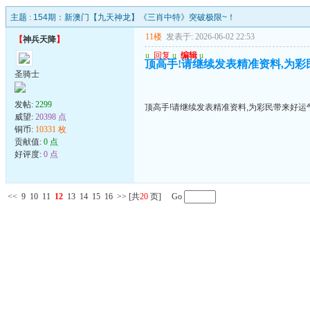
主题 :
154期：新澳门【九天神龙】《三肖中特》突破极限~！
11楼
发表于: 2026-06-02 22:53
【
神兵天降
】
u
回复
u
编辑
u
顶高手!请继续发表精准资料,为彩民
圣骑士
发帖:
2299
顶高手!请继续发表精准资料,为彩民带来好运气!
威望:
20398 点
铜币:
10331 枚
贡献值:
0 点
好评度:
0 点
<<
9
10
11
12
13
14
15
16
>>
[共
20
页] Go