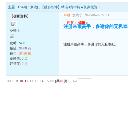
主题 :
154期：新澳门【独步乾坤】精准3肖中特★长期投资！
10楼
发表于: 2026-06-02 22:53
【
创富资料
】
u
回复
u
编辑
u
注册来顶高手，多谢你的无私奉
圣骑士
发帖:
2406
注册来顶高手，多谢你的无私奉献。
威望:
20608 点
铜币:
10436 枚
贡献值:
0 点
好评度:
0 点
<<
8
9
10
11
12
13
14
15
>>
[共
18
页] Go