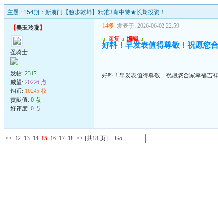
主题 :
154期：新澳门【独步乾坤】精准3肖中特★长期投资！
14楼
发表于: 2026-06-02 22:59
【
美玉玲珑
】
u
回复
u
编辑
u
好料！早发表值得尊敬！祝愿您
圣骑士
发帖:
2317
好料！早发表值得尊敬！祝愿您合家幸福吉
威望:
20226 点
铜币:
10245 枚
贡献值:
0 点
好评度:
0 点
<<
12
13
14
15
16
17
18
>>
[共
18
页] Go