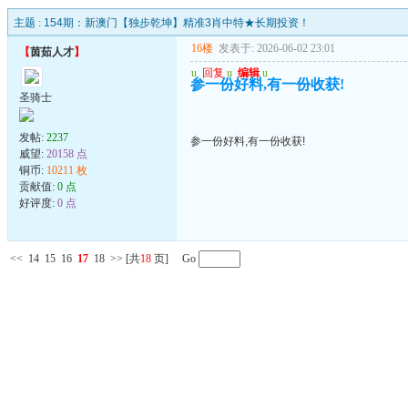
主题 :
154期：新澳门【独步乾坤】精准3肖中特★长期投资！
16楼
发表于: 2026-06-02 23:01
【
茵茹人才
】
u
回复
u
编辑
u
参一份好料,有一份收获!
圣骑士
发帖:
2237
参一份好料,有一份收获!
威望:
20158 点
铜币:
10211 枚
贡献值:
0 点
好评度:
0 点
<<
14
15
16
17
18
>>
[共
18
页] Go