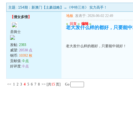
主题 :
154期：新澳门【土豪战略】→《中特三肖》 实力高手！
地板
发表于: 2026-06-02 22:49
【
倩女多情
】
u
回复
u
编辑
u
老大发什么样的都好，只要能中
圣骑士
发帖:
2393
老大发什么样的都好，只要能中就好！
威望:
20530 点
铜币:
10392 枚
贡献值:
0 点
好评度:
0 点
<<
1
2
3
4
5
6
7
8
>>
[共
15
页] Go