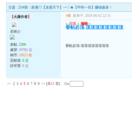
主题 :
154期：新澳门【龙霸天下】━◇★【平特一肖】赚钱最多！
4楼
发表于: 2026-06-02 22:53
【
火爆作者
】
u
回复
u
编辑
u
看帖必顶.顶顶顶顶顶顶顶顶
圣骑士
发帖:
2306
看帖必顶.顶顶顶顶顶顶顶顶
威望:
19782 点
铜币:
10023 枚
贡献值:
0 点
好评度:
0 点
<<
2
3
4
5
6
7
8
9
>>
[共
11
页] Go